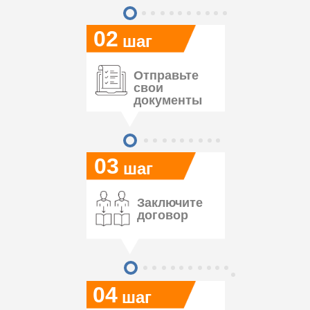
02
шаг
Отправьте
свои
документы
03
шаг
Заключите
договор
04
шаг