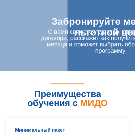
Забронируйте ме
льготной це
С вами свяжется куратор, отп
договора, расскажет как получит
месяца и поможет выбрать об
программу
Преимущества
обучения с
МИДО
Минимальный пакет