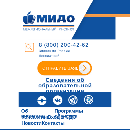
8 (800) 200-42-62
Звонок по России
бесплатный
ОТПРАВИТЬ ЗАЯВКУ
Сведения об
образовательной
организации
Об
Программы
институте
обучения
Консалтинг
Вход в СДО
Новости
Контакты