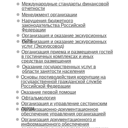
Международные стандарты финансовой
отчетности
Менеджмент организации
Нарушения бюджетного
законодательства Российской
Федерации
Организация и оказание экскурсионных
услуг
Организация и оказание экскурсионных
услуг (Экскурсовод)
Организация приема и размещения гостей
в гостиничных комплексах и иных
средствах размещения
Оказание государственных услуг в
области занятости населения
Основы противодействия коррупции на
государственной гражданской службе
Российской Федерации
Оказание первой помощи
Офтальмология
Организация и управление сестринским
делом
Организационно-документационное
обеспечение управления организацией
Организация документационного и
информационного обеспечения