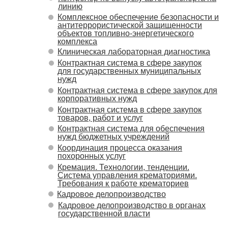
линию
Комплексное обеспечение безопасности и
антитеррористической защищенности
объектов топливно-энергетического
комплекса
Клиническая лабораторная диагностика
Контрактная система в сфере закупок
для государственных муниципальных
нужд
Контрактная система в сфере закупок для
корпоративных нужд
Контрактная система в сфере закупок
товаров, работ и услуг
Контрактная система для обеспечения
нужд бюджетных учреждений
Координация процесса оказания
похоронных услуг
Кремация. Технологии, тенденции.
Система управления крематориями.
Требования к работе крематориев
Кадровое делопроизводство
Кадровое делопроизводство в органах
государственной власти