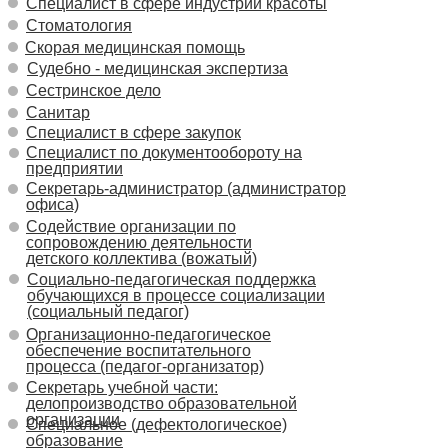
Специалист в сфере индустрии красоты
Стоматология
Скорая медицинская помощь
Судебно - медицинская экспертиза
Сестринское дело
Санитар
Специалист в сфере закупок
Специалист по документообороту на
предприятии
Секретарь-администратор (администратор
офиса)
Содействие организации по
сопровождению деятельности
детского коллектива (вожатый)
Социально-педагогическая поддержка
обучающихся в процессе социализации
(социальный педагог)
Организационно-педагогическое
обеспечение воспитательного
процесса (педагог-организатор)
Секретарь учебной части:
делопроизводство образовательной
организации
Специальное (дефектологическое)
образование