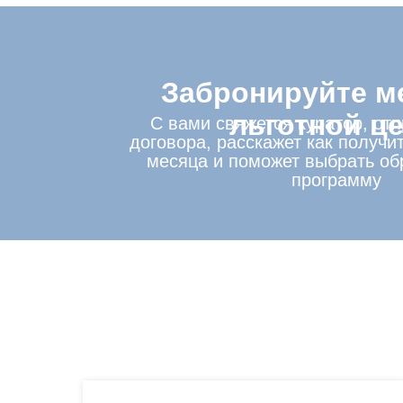
Забронируйте м
льготной ц
С вами свяжется куратор, от
договора, расскажет как получит
месяца и поможет выбрать об
программу