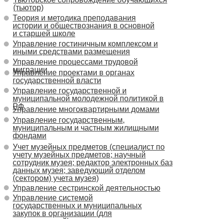
(тьютор)
Теория и методика преподавания
истории и обществознания в основной
и старшей школе
Управление гостиничным комплексом и
иными средствами размещения
Управление процессами трудовой
миграции
Управление проектами в органах
государственной власти
Управление государственной и
муниципальной молодежной политикой в
РФ
Управление многоквартирными домами
Управление государственным,
муниципальным и частным жилищными
фондами
Учет музейных предметов (специалист по
учету музейных предметов; научный
сотрудник музея; редактор электронных баз
данных музея; заведующий отделом
(сектором) учета музея)
Управление сестринской деятельностью
Управление системой
государственных и муниципальных
закупок в организации (для