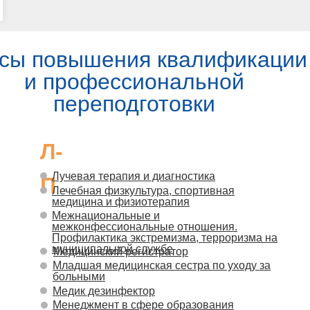
сы повышения квалификации
и профессиональной
переподготовки
Л-
Лучевая терапия и диагностика
П
Лечебная физкультура, спортивная
медицина и физиотерапия
Межнациональные и
межконфессиональные отношения.
Профилактика экстремизма, терроризма на
муниципальной службе
Медицинский регистратор
Младшая медицинская сестра по уходу за
больными
Медик дезинфектор
Менеджмент в сфере образования