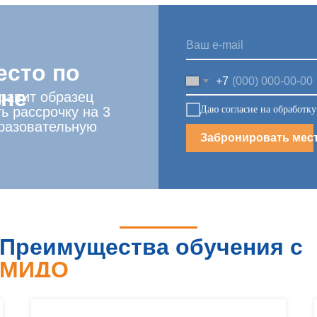
есто по
+7
ене
правит образец
Даю согласие на обработк
ь рассрочку на 3
разовательную
Забронировать мес
Преимущества обучения с
МИДО