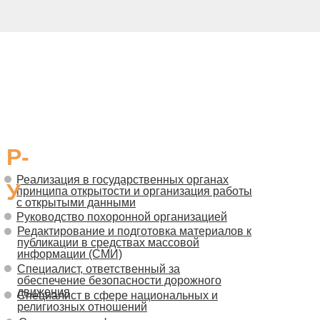
Р-
Реализация в государственных органах
У
принципа открытости и организация работы
с открытыми данными
Руководство похоронной организацией
Редактирование и подготовка материалов к
публикации в средствах массовой
информации (СМИ)
Специалист, ответственный за
обеспечение безопасности дорожного
движения
Специалист в сфере национальных и
религиозных отношений