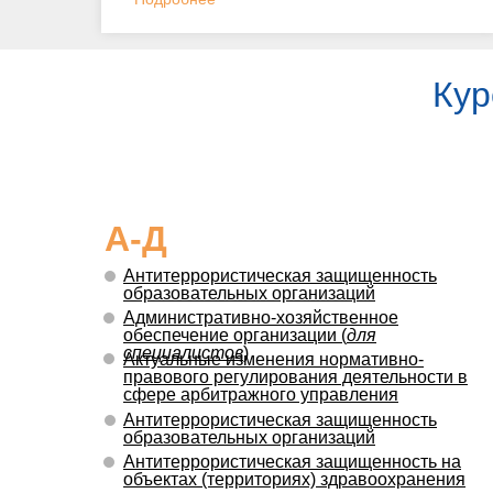
Кур
А-Д
Антитеррористическая защищенность
образовательных организаций
Административно-хозяйственное
обеспечение организации (
для
специалистов
)
Актуальные изменения нормативно-
правового регулирования деятельности в
сфере арбитражного управления
Антитеррористическая защищенность
образовательных организаций
Антитеррористическая защищенность на
объектах (территориях) здравоохранения