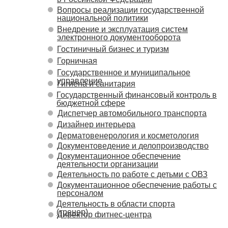
Вопросы реализации государственной
национальной политики
Внедрение и эксплуатация систем
электронного документооборота
Гостиничный бизнес и туризм
Горничная
Государственное и муниципальное
управление
Гигиена и санитария
Государственный финансовый контроль в
бюджетной сфере
Диспетчер автомобильного транспорта
Дизайнер интерьера
Дерматовенерология и косметология
Документоведение и делопроизводство
Документационное обеспечение
деятельности организации
Деятельность по работе с детьми с ОВЗ
Документационное обеспечение работы с
персоналом
Деятельность в области спорта
(тренер)
Директор фитнес-центра