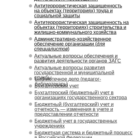
Антитеррористическая защищенность
на объектах (территориях) труда и
социальной защиты
Антитеррористическая защищенность на
объектах (территориях) строительства и
жилищно-коммунального хозяйства
Административно-хозяйственное
обеспечение организации (
для
специалистов
)
Актуальные вопросы обеспечения и
развития деятельности органов ЗАГС
Актуальные вопросы развития
государственной и муниципальной
службы
Библиотечное дело (педагог-
библиотекарь)
Бухгалтерский учет
Бухгалтерский (бюджетный) учет в
организациях государственного сектора
Бюджетный (бухгалтерский) учет и
отчетность — изменения в учете и
предоставлении отчетности
Бюджетный учет в государственных
учреждениях
Бюджетная система и бюджетный процесс
в Российской Федерации