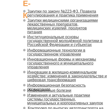
Е-
Закупки по закону №223-ФЗ. Правила
К
регулирования и практика применения
Закупки медицинскими организациями
лекарственных препаратов,
медицинских изделий, продуктов
питания
Институциональные основы
государственной молодёжной политики в
Российской Федерации и субъектах
Информационные технологии в
государственном управлении
Инновационные формы и механизмы
государственного и муниципального
управления
Инновации в жилищно-коммунальном
хозяйстве: изменения в законодательстве и
цифровая трансформация
Информационная безопасность
организации
Инфекционные болезни
Изменения и актуальные практики
системы государственных,
муниципальных и корпоративных закупок
Контролер по выпуску автотранспорта на