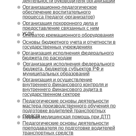
деятельности руководителя организации
Организационно-педагогическое
обеспечение воспитательного
процесса (педагог-организатор)
Организация похоронного дела и
предоставление связанных с ним
услуг
Оператор кремационного оборудования
Основы бюджетного учета и отчетности в
государственных учреждениях
Организация исполнения федерального
бюджета по расходам
Организация исполнения федерального
бюджета, бюджетов субъектов РФ и
муниципальных образований
Организация и осуществление
внутреннего финансового контроля и
внутреннего финансового аудита в
государственном секторе
Педагогические основы деятельности
мастера производственного обучения по
подготовке водителей транспортных
средств
Первая медицинская помощь при ДТП
Педагогические основы деятельности
преподавателя по подготовке водителей
транспортных средств