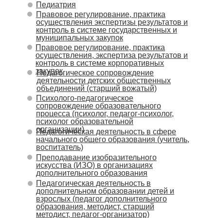
Педиатрия
Правовое регулирование, практика
осуществления экспертизы результатов и
контроль в системе государственных и
муниципальных закупок
Правовое регулирование, практика
осуществления, экспертиза результатов и
контроль в системе корпоративных
закупок
Педагогическое сопровождение
деятельности детских общественных
объединений (старший вожатый)
Психолого-педагогическое
сопровождение образовательного
процесса (психолог, педагог-психолог,
психолог образовательной
организации)
Педагогическая деятельность в сфере
начального общего образования (учитель,
воспитатель)
Преподавание изобразительного
искусства (ИЗО) в организациях
дополнительного образования
Педагогическая деятельность в
дополнительном образовании детей и
взрослых (педагог дополнительного
образования, методист, старший
методист, педагог-организатор)