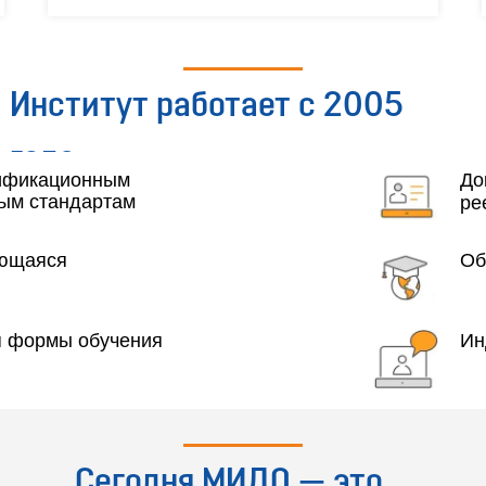
Институт работает с 2005
года
лификационным
До
ым стандартам
ре
яющаяся
Об
я формы обучения
Ин
Сегодня МИДО — это...