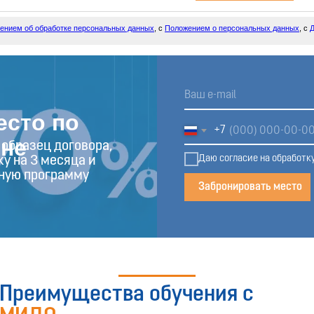
курс
ением об обработке персональных данных
, с
Положением о персональных данных
, с
Д
есто по
+7
ене
 образец договора,
Даю согласие на обработк
у на 3 месяца и
ную программу
Забронировать место
Преимущества обучения с