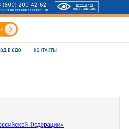
8 (800) 200-42-62
Версия для
слабовидящих
вонок по России бесплатный
КУ
ХОД В СДО
КОНТАКТЫ
Российской Федерации»