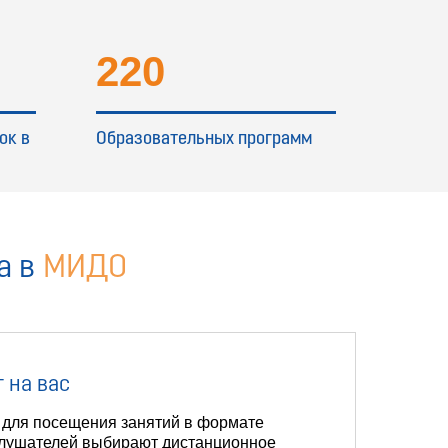
220
ок в
Образовательных программ
а в
МИДО
 на вас
 для посещения занятий в формате
слушателей выбирают дистанционное