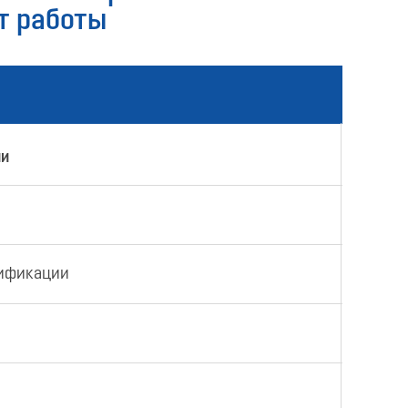
т работы
ии
лификации