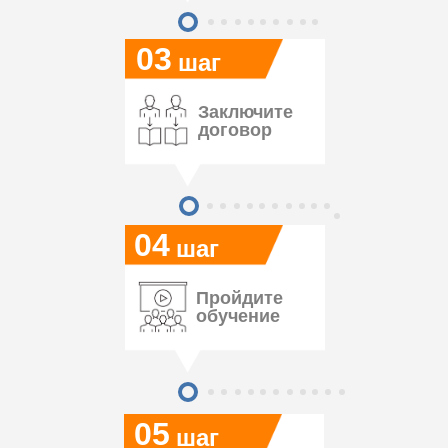
03
шаг
Заключите
договор
04
шаг
Пройдите
обучение
05
шаг