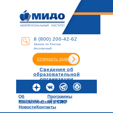
8 (800) 200-42-62
Звонок по России
бесплатный
ОТПРАВИТЬ ЗАЯВКУ
Сведения об
образовательной
организации
Об
Программы
институте
обучения
Консалтинг
Вход в СДО
Новости
Контакты