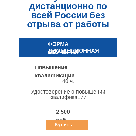
дистанционно по
всей России без
отрыва от работы
ФОРМА
ДИСТАНЦИОННАЯ
ОБУЧЕНИЯ
Повышение
квалификации
40 ч.
Удостоверение о повышении
квалификации
2 500
руб.
Купить
курс