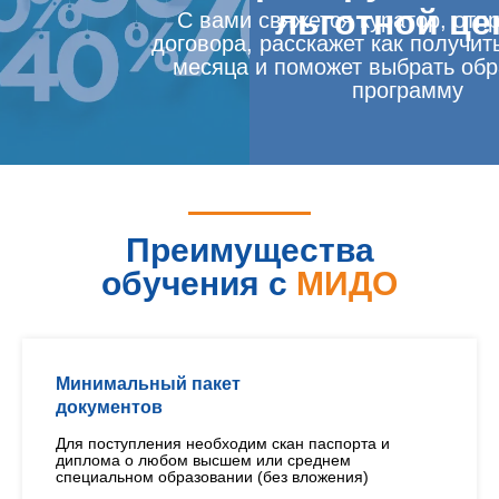
льготной це
С вами свяжется куратор, отп
договора, расскажет как получит
месяца и поможет выбрать об
программу
Преимущества
обучения с
МИДО
Минимальный пакет
документов
Для поступления необходим скан паспорта и
диплома о любом высшем или среднем
специальном образовании (без вложения)