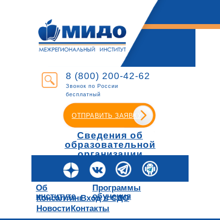
8 (800) 200-42-62
Звонок по России
бесплатный
ОТПРАВИТЬ ЗАЯВКУ
Сведения об
образовательной
организации
Об
Программы
институте
обучения
Консалтинг
Вход в СДО
Новости
Контакты