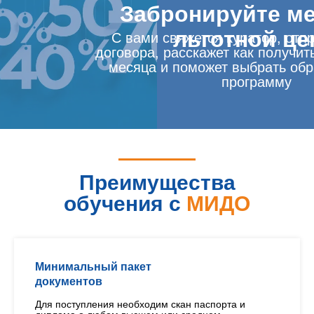
Забронируйте ме
льготной це
С вами свяжется куратор, отп
договора, расскажет как получит
месяца и поможет выбрать об
программу
Преимущества
обучения с
МИДО
Минимальный пакет
документов
Для поступления необходим скан паспорта и