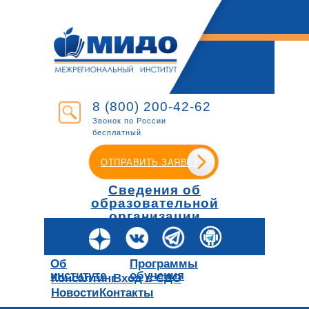
8 (800) 200-42-62
Звонок по России
бесплатный
ОТПРАВИТЬ ЗАЯВКУ
Сведения об
образовательной
организации
Об
Программы
институте
обучения
Консалтинг
Вход в СДО
Новости
Контакты