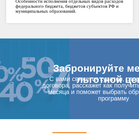
Особенности исполнения отдельных видов расходов
федерального бюджета, бюджетов субъектов РФ и
муниципальных образований.
Забронируйте ме
льготной це
С вами свяжется куратор, отп
договора, расскажет как получит
месяца и поможет выбрать об
программу