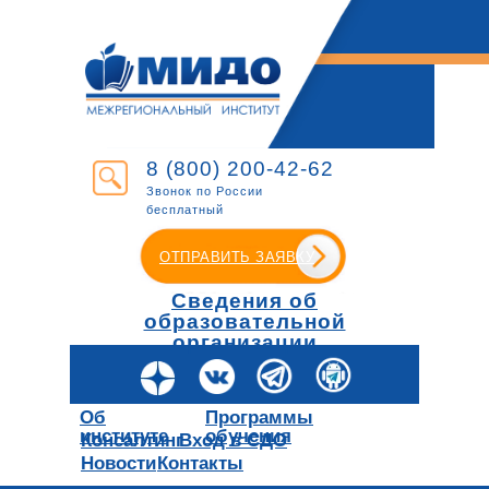
8 (800) 200-42-62
Звонок по России
бесплатный
ОТПРАВИТЬ ЗАЯВКУ
Сведения об
образовательной
организации
Об
Программы
институте
обучения
Консалтинг
Вход в СДО
Новости
Контакты