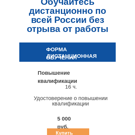
Обучайтесь
дистанционно по
всей России без
отрыва от работы
ФОРМА
ДИСТАНЦИОННАЯ
ОБУЧЕНИЯ
Повышение
квалификации
16 ч.
Удостоверение о повышении
квалификации
5 000
руб.
Купить