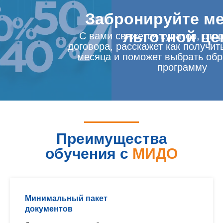
Забронируйте ме
льготной це
С вами свяжется куратор, отп
договора, расскажет как получит
месяца и поможет выбрать об
программу
Преимущества
обучения с
МИДО
Минимальный пакет
документов