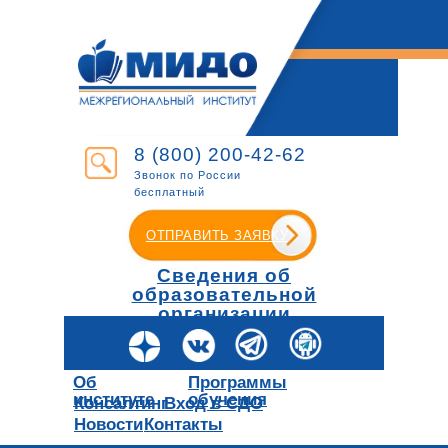
8 (800) 200-42-62
Звонок по России
бесплатный
ОТПРАВИТЬ ЗАЯВКУ
Сведения об
образовательной
организации
Об
Программы
институте
обучения
Консалтинг
Вход в СДО
Новости
Контакты