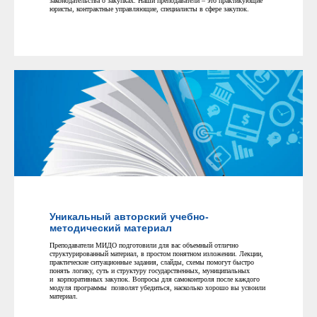
законодательства о закупках. Наши преподаватели – это практикующие
юристы, контрактные управляющие, специалисты в сфере закупок.
Уникальный авторский учебно-
методический материал
Преподаватели МИДО подготовили для вас объемный отлично
структурированный материал, в простом понятном изложении. Лекции,
практические ситуационные задания, слайды, схемы помогут быстро
понять логику, суть и структуру государственных, муниципальных
и корпоративных закупок. Вопросы для самоконтроля после каждого
модуля программы позволят убедиться, насколько хорошо вы усвоили
материал.