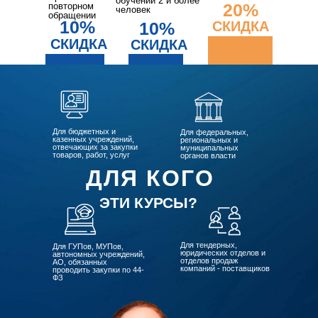
обучении 2 и более
20%
повторном
человек
обращении
10%
10%
СКИДКА
СКИДКА
СКИДКА
Для бюджетных и
Для федеральных,
казенных учреждений,
региональных и
отвечающих за закупки
муниципальных
товаров, работ, услуг
органов власти
ДЛЯ КОГО
ЭТИ КУРСЫ?
Для тендерных,
Для ГУПов, МУПов,
юридических отделов и
автономных учреждений,
отделов продаж
АО, обязанных
компаний - поставщиков
проводить закупки по 44-
ФЗ