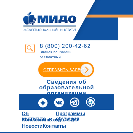
8 (800) 200-42-62
Звонок по России
бесплатный
ОТПРАВИТЬ ЗАЯВКУ
Сведения об
образовательной
организации
Об
Программы
институте
обучения
Консалтинг
Вход в СДО
Новости
Контакты