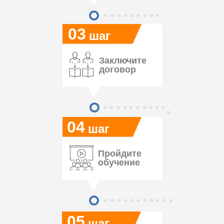
03
шаг
Заключите
договор
04
шаг
Пройдите
обучение
05
шаг