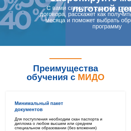
льготной це
С вами свяжется куратор, отп
договора, расскажет как получит
месяца и поможет выбрать об
программу
Преимущества
обучения с
МИДО
Минимальный пакет
документов
Для поступления необходим скан паспорта и
диплома о любом высшем или среднем
специальном образовании (без вложения)