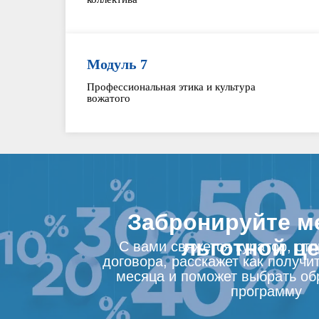
Модуль 7
Профессиональная этика и культура
вожатого
Забронируйте м
льготной ц
С вами свяжется куратор, от
договора, расскажет как получит
месяца и поможет выбрать об
программу