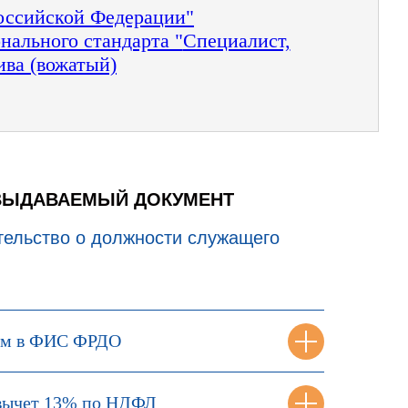
Российской Федерации"
нального стандарта "
Специалист,
ива (вожатый)
ВЫДАВАЕМЫЙ ДОКУМЕНТ
тельство о должности служащего
ем в ФИС ФРДО
вычет 13% по НДФЛ