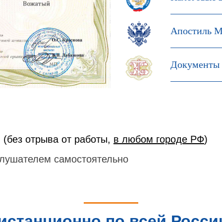
Апостиль М
Документы 
 (без отрыва от работы,
в любом городе РФ
)
лушателем самостоятельно
истанционно по всей Росси