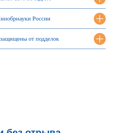
инобрнауки России
защищены от подделок
и без отрыва