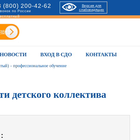
8 (800) 200-42-62
Версия для
слабовидящих
вонок по России
есплатный
ЯВКУ
НОВОСТИ
ВХОД В СДО
КОНТАКТЫ
тый) - профессиональное обучение
ти детского коллектива
: