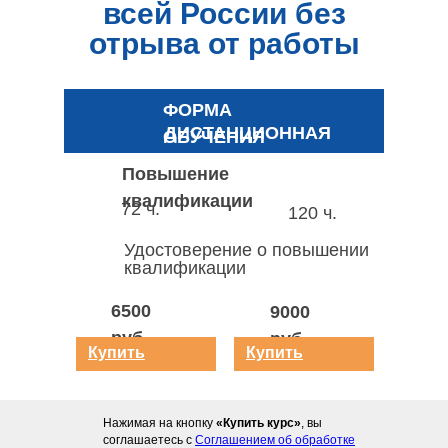
всей России без
отрыва от работы
ФОРМА
ДИСТАНЦИОННАЯ
ОБУЧЕНИЯ
Повышение
квалификации
72 ч.
120 ч.
Удостоверение о повышении
квалификации
6500
9000
руб.
руб.
Купить
Купить
курс
курс
Нажимая на кнопку
«Купить курс»
, вы
соглашаетесь с
Соглашением об обработке