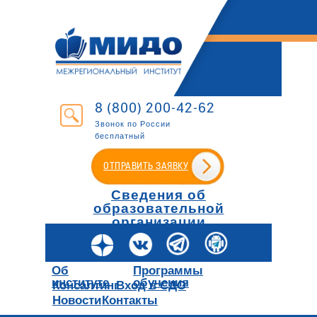
8 (800) 200-42-62
Звонок по России
бесплатный
ОТПРАВИТЬ ЗАЯВКУ
Сведения об
образовательной
организации
Об
Программы
институте
обучения
Консалтинг
Вход в СДО
Новости
Контакты