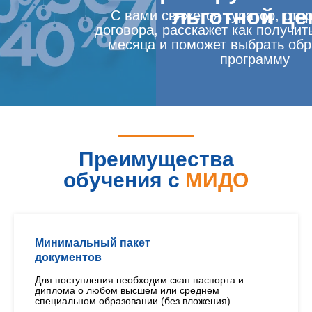
льготной це
С вами свяжется куратор, отп
договора, расскажет как получит
месяца и поможет выбрать об
программу
Преимущества
обучения с
МИДО
Минимальный пакет
документов
Для поступления необходим скан паспорта и
диплома о любом высшем или среднем
специальном образовании (без вложения)