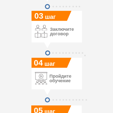
03
шаг
Заключите
договор
04
шаг
Пройдите
обучение
05
шаг