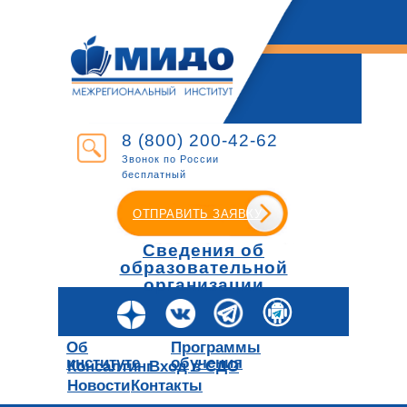
8 (800) 200-42-62
Звонок по России
бесплатный
ОТПРАВИТЬ ЗАЯВКУ
Сведения об
образовательной
организации
Об
Программы
институте
обучения
Консалтинг
Вход в СДО
Новости
Контакты