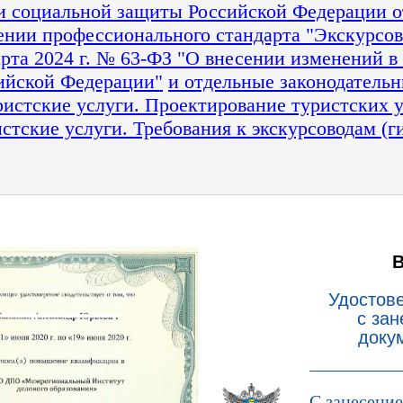
 социальной защиты Российской Федерации от
ении профессионального стандарта "Экскурсово
рта 2024 г. № 63-ФЗ "О внесении изменений в
сийской Федерации"
и отдельные законодатель
истские услуги. Проектирование туристских ус
тские услуги. Требования к экскурсоводам (ги
Удостов
с за
доку
С занесени