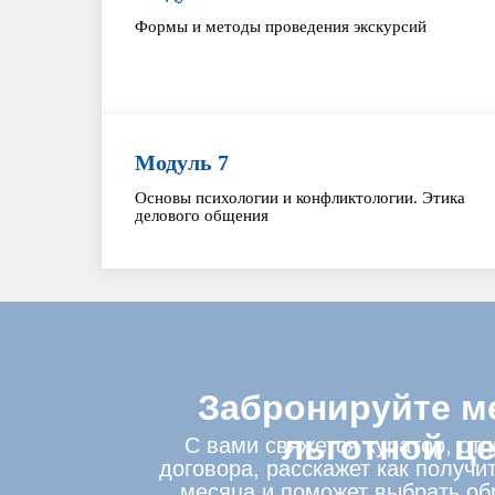
Формы и методы проведения экскурсий
Модуль 7
Основы психологии и конфликтологии. Этика
делового общения
Забронируйте м
льготной ц
С вами свяжется куратор, от
договора, расскажет как получит
месяца и поможет выбрать об