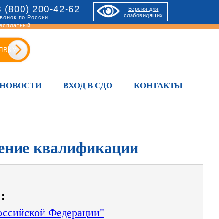
8 (800) 200-42-62
Версия для
слабовидящих
вонок по России
есплатный
ЯВКУ
НОВОСТИ
ВХОД В СДО
КОНТАКТЫ
шение квалификации
:
Российской Федерации"