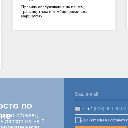
Правила обслуживания на пешем,
транспортном и комбинированном
маршрутах
есто по
+7
ене
правит образец
Даю согласие на обработк
ь рассрочку на 3
разовательную