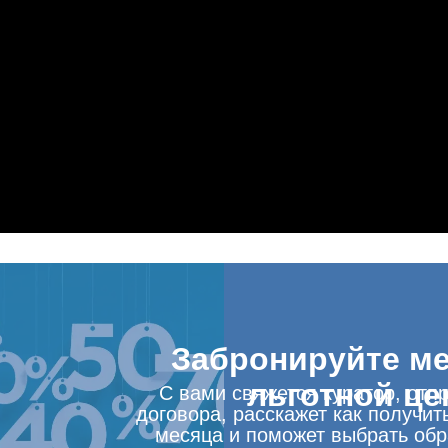
Забронируйте ме
льготной це
С вами свяжется куратор, отп
договора, расскажет как получит
месяца и поможет выбрать об