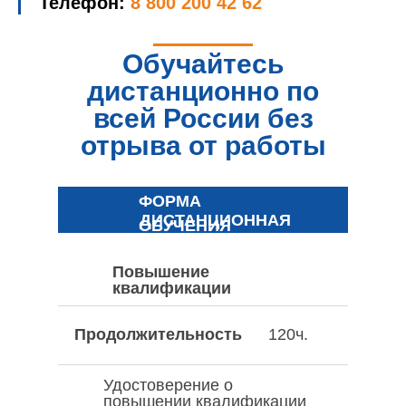
Телефон:
8 800 200 42 62
Обучайтесь
дистанционно по
всей России без
отрыва от работы
ФОРМА
ДИСТАНЦИОННАЯ
ОБУЧЕНИЯ
Повышение
квалификации
Продолжительность
120ч.
Удостоверение о
повышении квалификации