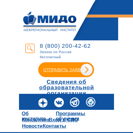
8 (800) 200-42-62
Звонок по России
бесплатный
ОТПРАВИТЬ ЗАЯВКУ
Сведения об
образовательной
организации
Об
Программы
институте
обучения
Консалтинг
Вход в СДО
Новости
Контакты