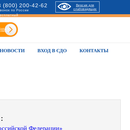
8 (800) 200-42-62
Версия для
слабовидящих
вонок по России
есплатный
ЯВКУ
НОВОСТИ
ВХОД В СДО
КОНТАКТЫ
:
Российской Федерации»