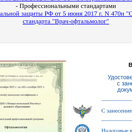
- Профессиональными стандартами
альной защиты РФ от 5 июня 2017 г. N 470н 
стандарта "Врач-офтальмолог"
Удостов
с за
доку
С занесени
Налоговые 