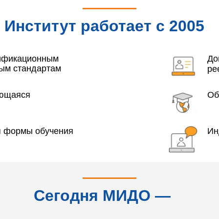
Институт работает с 2005
года
лификационным
До
ым стандартам
ре
яющаяся
Об
я формы обучения
Ин
Сегодня МИДО —