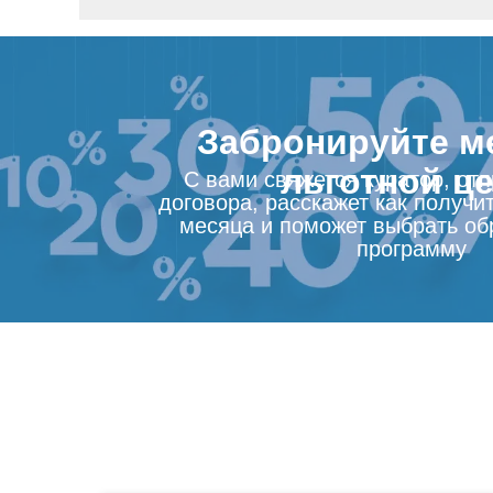
Забронируйте м
льготной ц
С вами свяжется куратор, от
договора, расскажет как получит
месяца и поможет выбрать об
программу