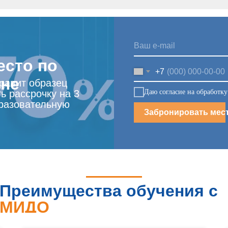
есто по
+7
ене
правит образец
Даю согласие на обработк
ь рассрочку на 3
разовательную
Забронировать мес
Преимущества обучения с
МИДО