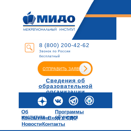
8 (800) 200-42-62
Звонок по России
бесплатный
ОТПРАВИТЬ ЗАЯВКУ
Сведения об
образовательной
организации
Об
Программы
институте
обучения
Консалтинг
Вход в СДО
Новости
Контакты