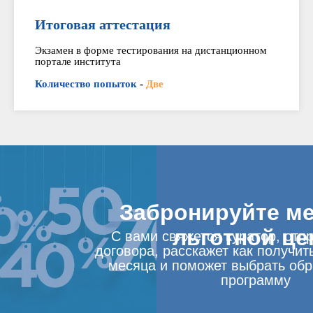
Итоговая аттестация
Экзамен в форме тестирования на дистанционном
портале института
Количество попыток
-
Две
Забронируйте ме
льготной це
С вами свяжется куратор, отп
договора, расскажет как получит
месяца и поможет выбрать об
программу