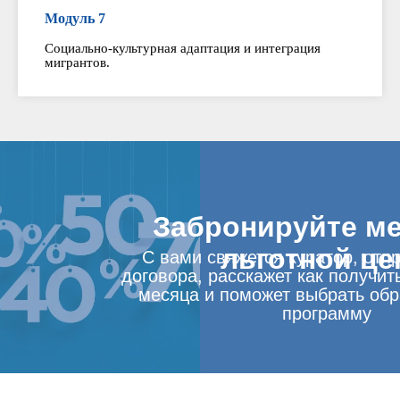
Модуль 7
Социально-культурная адаптация и интеграция
мигрантов.
Забронируйте ме
льготной це
С вами свяжется куратор, отп
договора, расскажет как получит
месяца и поможет выбрать об
программу