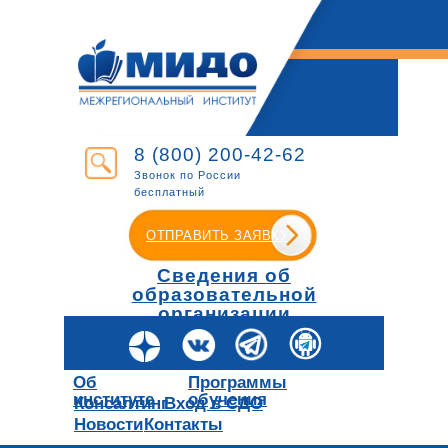
8 (800) 200-42-62
Звонок по России
бесплатный
ОТПРАВИТЬ ЗАЯВКУ
Сведения об
образовательной
организации
Об
Программы
институте
обучения
Консалтинг
Вход в СДО
Новости
Контакты