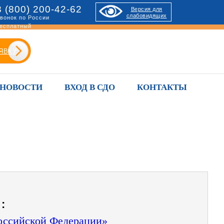
8 (800) 200-42-62
Версия для
слабовидящих
вонок по России
есплатный
ЯВКУ
НОВОСТИ
ВХОД В СДО
КОНТАКТЫ
:
Российской Федерации»