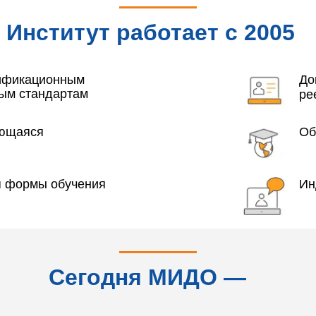
Институт работает с 2005
года
лификационным
До
ым стандартам
ре
яющаяся
Об
я формы обучения
Ин
Сегодня МИДО —
это...