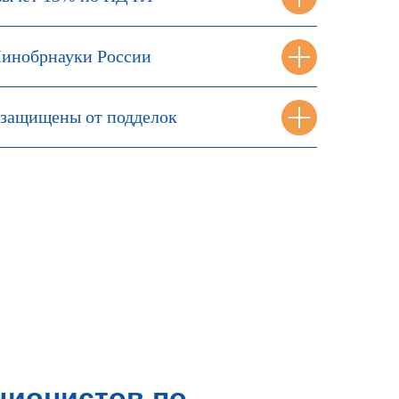
инобрнауки России
защищены от подделок
ционистов по