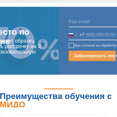
есто по
+7
ене
правит образец
Даю согласие на обработк
ь рассрочку на 3
разовательную
Забронировать мес
Преимущества обучения с
МИДО