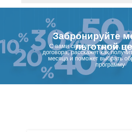
Забронируйте м
льготной ц
С вами свяжется куратор, от
договора, расскажет как получит
месяца и поможет выбрать об
программу