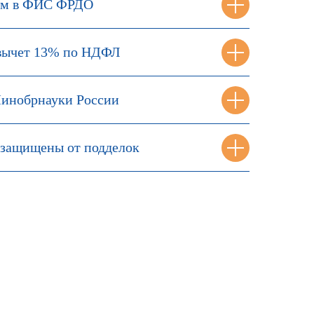
ем в ФИС ФРДО
вычет 13% по НДФЛ
инобрнауки России
защищены от подделок