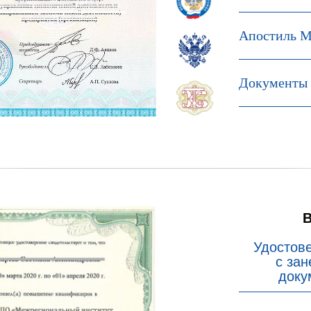
Апостиль М
Документы 
Удостов
с за
доку