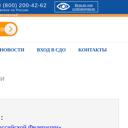
8 (800) 200-42-62
Версия для
слабовидящих
вонок по России
есплатный
ЯВКУ
НОВОСТИ
ВХОД В СДО
КОНТАКТЫ
ИИ
:
Российской Федерации»