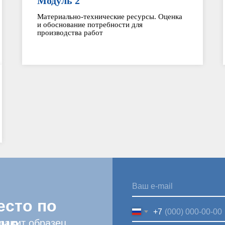
Модуль 2
Материально-технические ресурсы. Оценка
и обоснование потребности для
производства работ
есто по
+7
ене
правит образец