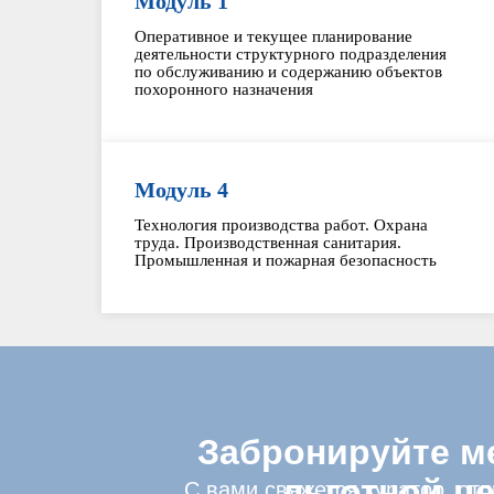
Модуль 1
Оперативное и текущее планирование
деятельности структурного подразделения
по обслуживанию и содержанию объектов
похоронного назначения
Модуль 4
Технология производства работ. Охрана
труда. Производственная санитария.
Промышленная и пожарная безопасность
Забронируйте м
льготной ц
С вами свяжется куратор, от