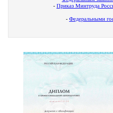
-
Приказ Минтруда Росси
-
Федеральными гос