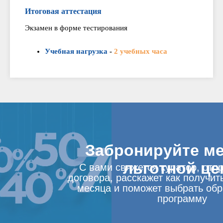
Итоговая аттестация
Экзамен в форме тестирования
Учебная нагрузка
-
2 учебных часа
Забронируйте ме
льготной це
С вами свяжется куратор, отп
договора, расскажет как получит
месяца и поможет выбрать об
программу