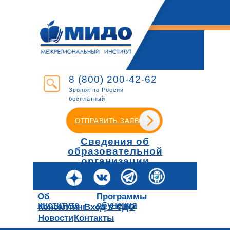
8 (800) 200-42-62
Звонок по России
бесплатный
ОТПРАВИТЬ ЗАЯВКУ
Сведения об
образовательной
организации
Об
Программы
институте
обучения
Консалтинг
Вход в СДО
Новости
Контакты