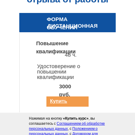
ФОРМА
ДИСТАНЦИОННАЯ
ОБУЧЕНИЯ
Повышение
квалификации
48 ч.
Удостоверение о
повышении
квалификации
3000
руб.
Купить
курс
Нажимая на кнопку
«Купить курс»
, вы
соглашаетесь с
Соглашением об обработке
персональных данных
, с
Положением о
персональных данных
, с
Договором для