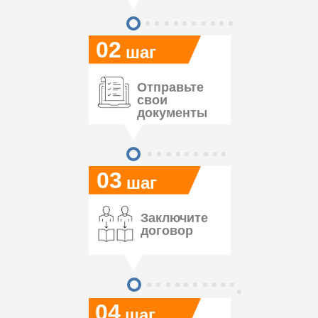
02
шаг
Отправьте
свои
документы
03
шаг
Заключите
договор
04
шаг