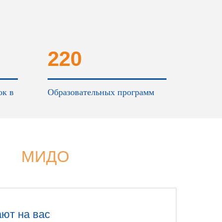
220
ок в
Образовательных программ
МИДО
ают на вас