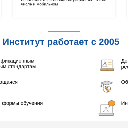
числе и мобильном
Институт работает с 2005
года
лификационным
До
ым стандартам
ре
яющаяся
Об
я формы обучения
Ин