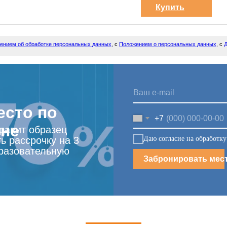
Купить
курс
ением об обработке персональных данных
, с
Положением о персональных данных
, с
Д
есто по
+7
ене
правит образец
Даю согласие на обработк
ь рассрочку на 3
разовательную
Забронировать мес