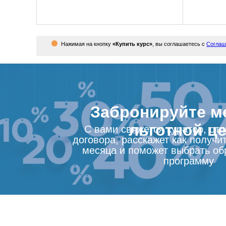
Нажимая на кнопку
«Купить курс»
, вы соглашаетесь с
Соглаш
Забронируйте м
льготной ц
С вами свяжется куратор, от
договора, расскажет как получит
месяца и поможет выбрать об
программу