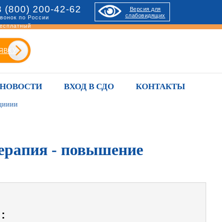
8 (800) 200-42-62
Версия для
слабовидящих
вонок по России
есплатный
ЯВКУ
НОВОСТИ
ВХОД В СДО
КОНТАКТЫ
ацииии
ерапия - повышение
: