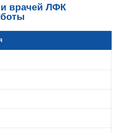
и врачей ЛФК
аботы
Я