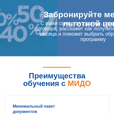
Забронируйте ме
льготной це
С вами свяжется куратор, отп
договора, расскажет как получит
месяца и поможет выбрать об
программу
Преимущества
обучения с
МИДО
Минимальный пакет
документов