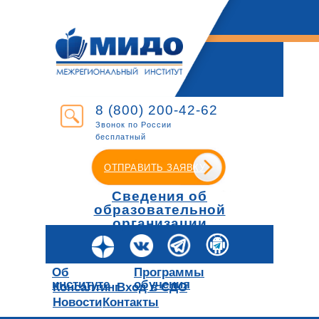
8 (800) 200-42-62
Звонок по России
бесплатный
ОТПРАВИТЬ ЗАЯВКУ
Сведения об
образовательной
организации
Об
Программы
институте
обучения
Консалтинг
Вход в СДО
Новости
Контакты