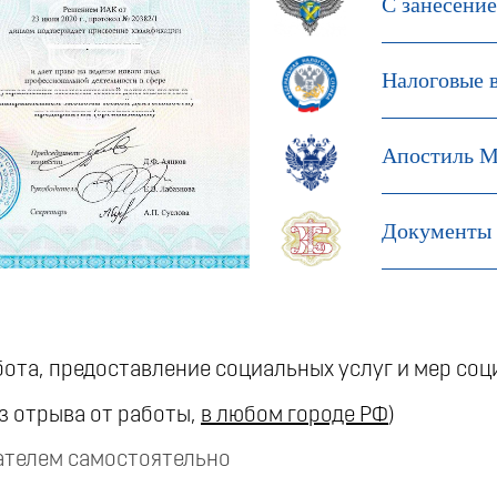
С занесени
Налоговые 
Апостиль М
Документы 
бота, предоставление социальных услуг и мер со
з отрыва от работы,
в любом городе РФ
)
ателем самостоятельно