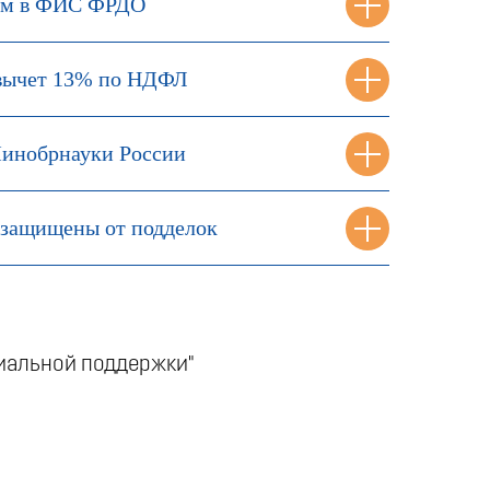
ем в ФИС ФРДО
вычет 13% по НДФЛ
инобрнауки России
защищены от подделок
циальной поддержки"