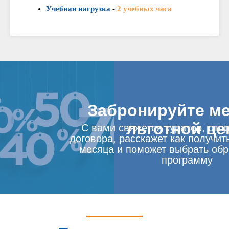
Учебная нагрузка
-
2 учебных часа
Забронируйте ме
льготной це
С вами свяжется куратор, отп
договора, расскажет как получит
месяца и поможет выбрать об
программу