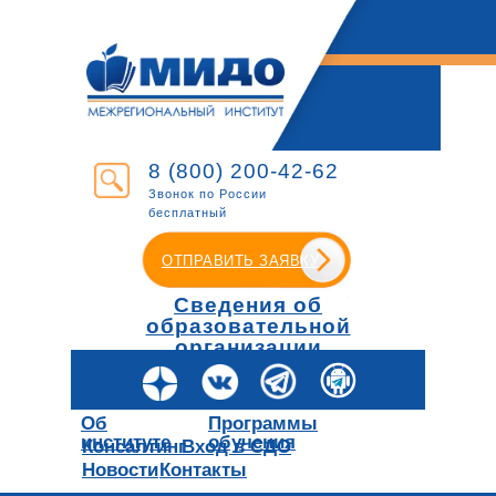
8 (800) 200-42-62
Звонок по России
бесплатный
ОТПРАВИТЬ ЗАЯВКУ
Сведения об
образовательной
организации
Об
Программы
институте
обучения
Консалтинг
Вход в СДО
Новости
Контакты