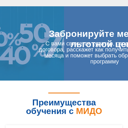
Забронируйте ме
льготной це
С вами свяжется куратор, отп
договора, расскажет как получит
месяца и поможет выбрать об
программу
Преимущества
обучения с
МИДО