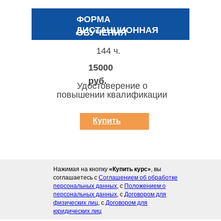
ФОРМА
ДИСТАНЦИОННАЯ
ОБУЧЕНИЯ
144 ч.
15000
руб.
Удостоверение о
повышении квалификации
Купить
курс
Нажимая на кнопку
«Купить курс»
, вы
соглашаетесь с
Соглашением об обработке
персональных данных
, с
Положением о
персональных данных
, с
Договором для
физических лиц
, с
Договором для
юридических лиц