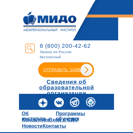
8 (800) 200-42-62
Звонок по России
бесплатный
ОТПРАВИТЬ ЗАЯВКУ
Сведения об
образовательной
организации
Об
Программы
институте
обучения
Консалтинг
Вход в СДО
Новости
Контакты