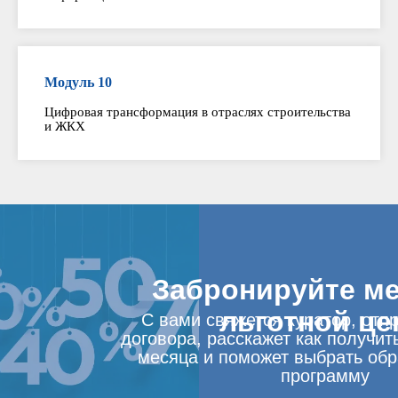
Модуль 10
Цифровая трансформация в отраслях строительства
и ЖКХ
Забронируйте ме
льготной це
С вами свяжется куратор, отп
договора, расскажет как получит
месяца и поможет выбрать об
программу