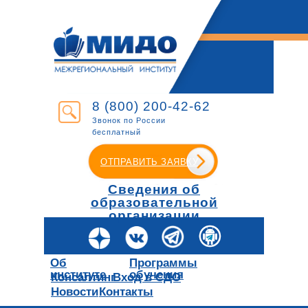
8 (800) 200-42-62
Звонок по России
бесплатный
ОТПРАВИТЬ ЗАЯВКУ
Сведения об
образовательной
организации
Об
Программы
институте
обучения
Консалтинг
Вход в СДО
Новости
Контакты