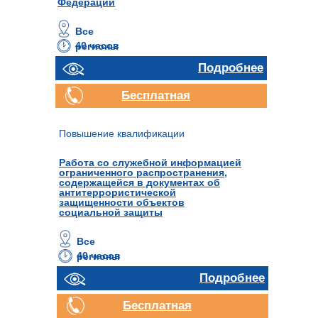
Федерации
Все
40 часов
регионы
Подробнее
Бесплатная
консультация
Повышение квалификации
Работа со служебной информацией
ограниченного распространения,
содержащейся в документах об
антитеррористической
защищенности объектов
социальной защиты
Все
40 часов
регионы
Подробнее
Бесплатная