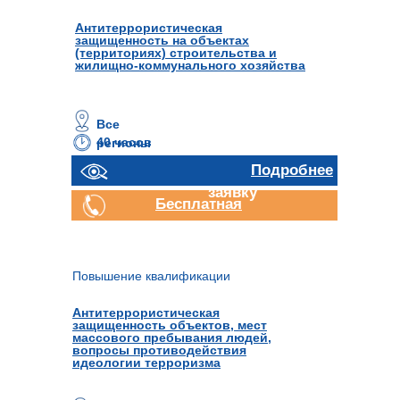
Антитеррористическая
защищенность на объектах
(территориях) строительства и
жилищно-коммунального хозяйства
Все
40 часов
регионы
Отправить
Подробнее
заявку
Бесплатная
консультация
Повышение квалификации
Антитеррористическая
защищенность объектов, мест
массового пребывания людей,
вопросы противодействия
идеологии терроризма