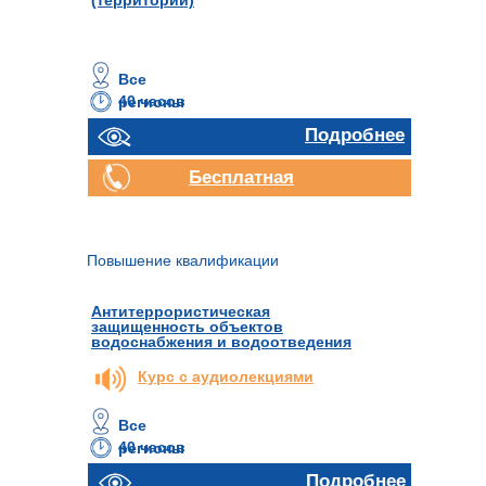
(территорий)
Все
40 часов
регионы
Подробнее
Бесплатная
консультация
Повышение квалификации
Антитеррористическая
защищенность объектов
водоснабжения и водоотведения
Курс с аудиолекциями
Все
40 часов
регионы
Подробнее