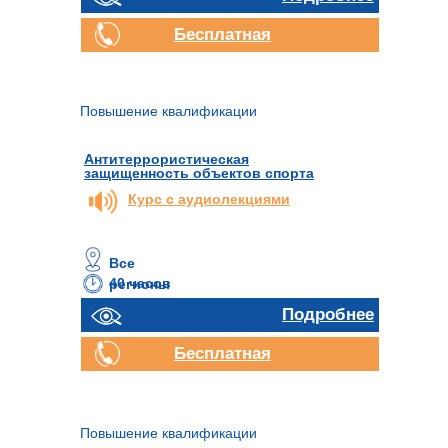
Бесплатная
консультация
Повышение квалификации
Антитеррористическая
защищенность объектов спорта
Курс с аудиолекциями
Все
40 часов
регионы
Подробнее
Бесплатная
консультация
Повышение квалификации