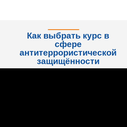
консультация
Как выбрать курс в
сфере
антитеррористической
защищённости