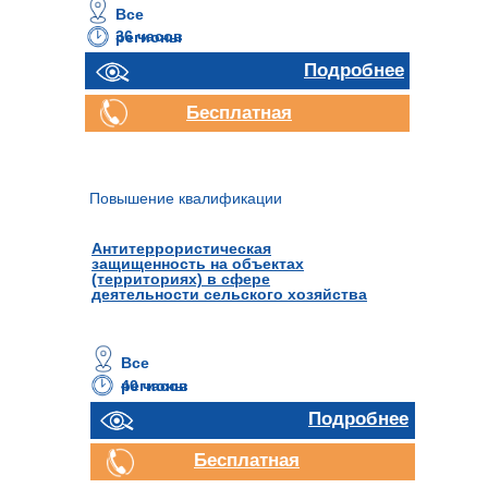
Все
36 часов
регионы
Подробнее
Бесплатная
консультация
Повышение квалификации
Антитеррористическая
защищенность на объектах
(территориях) в сфере
деятельности сельского хозяйства
Все
40 часов
регионы
Подробнее
Бесплатная