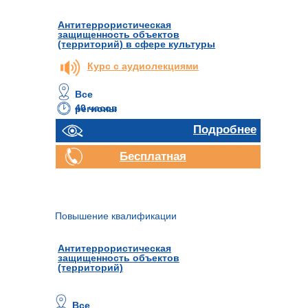
Антитеррористическая
защищенность объектов
(территорий) в сфере культуры
Курс с аудиолекциями
Все
40 часов
регионы
Подробнее
Бесплатная
консультация
Повышение квалификации
Антитеррористическая
защищенность объектов
(территорий)
Все