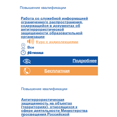
Повышение квалификации
Работа со служебной информацией
ограниченного распространения,
содержащейся в документах об
антитеррористической
защищенности образовательной
организации
Курс с аудиолекциями
Все
40 часов
регионы
Подробнее
Бесплатная
консультация
Повышение квалификации
Антитеррористическая
защищенность на объектах
(территориях), относящихся к
сфере деятельности Министерства
просвещения Российской