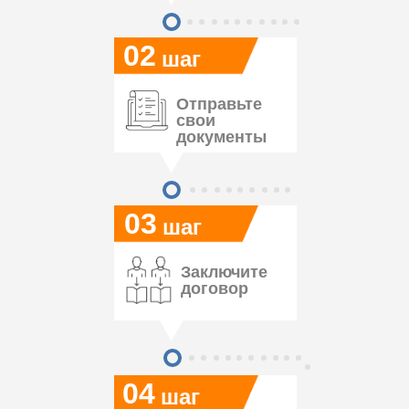
02
шаг
Отправьте
свои
документы
03
шаг
Заключите
договор
04
шаг