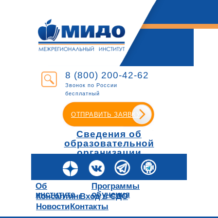
8 (800) 200-42-62
Звонок по России
бесплатный
ОТПРАВИТЬ ЗАЯВКУ
Сведения об
образовательной
организации
Об
Программы
институте
обучения
Консалтинг
Вход в СДО
Новости
Контакты