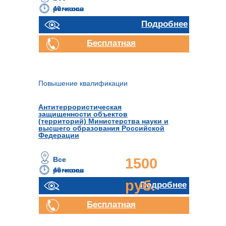
40 часов
регионы
Подробнее
Бесплатная
консультация
Повышение квалификации
Антитеррористическая
защищенности объектов
(территорий) Министерства науки и
высшего образования Российской
Федерации
Все
1500
40 часов
регионы
руб.
Подробнее
Бесплатная
консультация