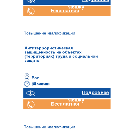
заявку
Бесплатная
консультация
Повышение квалификации
Антитеррористическая
защищенность на объектах
(территориях) труда и социальной
защиты
Все
40 часов
регионы
Отправить
Подробнее
заявку
Бесплатная
консультация
Повышение квалификации