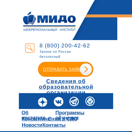
8 (800) 200-42-62
Звонок по России
бесплатный
ОТПРАВИТЬ ЗАЯВКУ
Сведения об
образовательной
организации
Об
Программы
институте
обучения
Консалтинг
Вход в СДО
Новости
Контакты