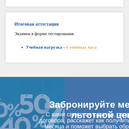
Итоговая аттестация
Экзамен в форме тестирования
Учебная нагрузка
-
4 учебных часа
Забронируйте ме
льготной це
С вами свяжется куратор, отп
договора, расскажет как получит
месяца и поможет выбрать об