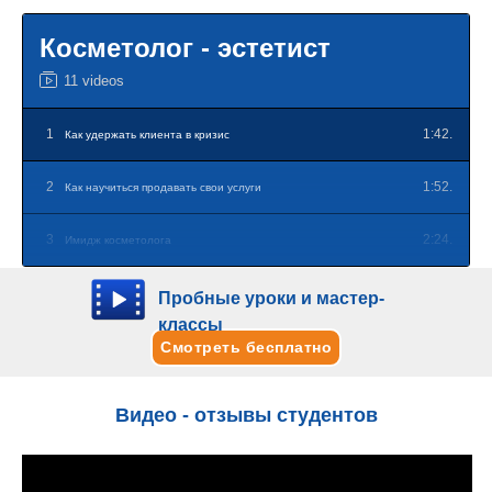
Косметолог - эстетист
11 videos
1
1:42.
Как удержать клиента в кризис
2
1:52.
Как научиться продавать свои услуги
3
2:24.
Имидж косметолога
4
1:17.
Бьюти - кругозор
Пробные уроки и мастер-
классы
5
1:52.
Смотреть бесплатно
Главный конкурент косметолога
6
2:59.
Типы клиентов. Тип 1
Видео - отзывы студентов
7
3:03.
Типы клиентов. Тип 2