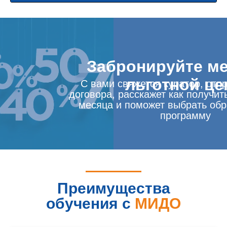
4
0:45
Бакан Ирина, Абрамова Юлия
5
0:35
Людмила Киселева
Забронируйте ме
6
0:17
Галина Александровна
льготной це
С вами свяжется куратор, отп
договора, расскажет как получит
месяца и поможет выбрать об
программу
Преимущества
обучения с
МИДО