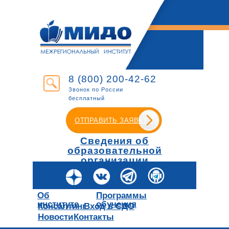
8 (800) 200-42-62
Звонок по России
бесплатный
ОТПРАВИТЬ ЗАЯВКУ
Сведения об
образовательной
организации
Об
Программы
институте
обучения
Консалтинг
Вход в СДО
Новости
Контакты