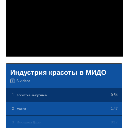
8
3:07.
Типы клиентов. Тип 3
9
1:39.
Типы клиентов. Тип 4
10
2:02.
Типы клиентов. Тип 5
11
4:32.
Физиогномика клиента.
Индустрия красоты в МИДО
6 videos
1
0:54
Косметик - выпускники
2
1:47
Мария
3
0:17
Илизарова Дарья