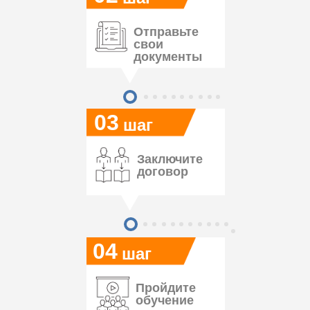
Отправьте
свои
документы
03
шаг
Заключите
договор
04
шаг
Пройдите
обучение