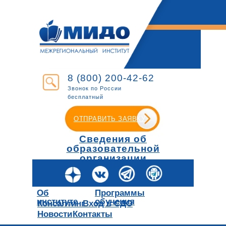
8 (800) 200-42-62
Звонок по России
бесплатный
ОТПРАВИТЬ ЗАЯВКУ
Сведения об
образовательной
организации
Об
Программы
институте
обучения
Консалтинг
Вход в СДО
Новости
Контакты