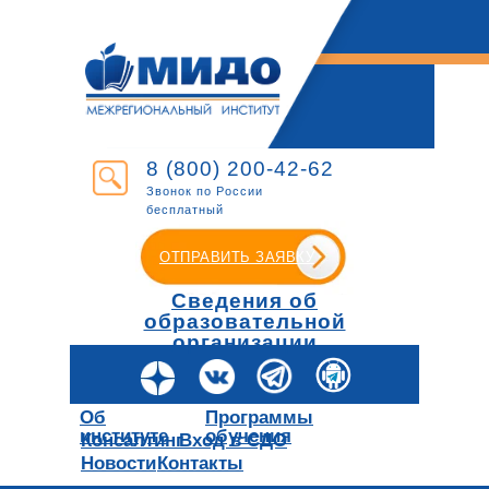
8 (800) 200-42-62
Звонок по России
бесплатный
ОТПРАВИТЬ ЗАЯВКУ
Сведения об
образовательной
организации
Об
Программы
институте
обучения
Консалтинг
Вход в СДО
Новости
Контакты