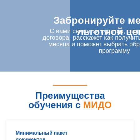
Забронируйте ме
льготной це
С вами свяжется куратор, отп
договора, расскажет как получит
месяца и поможет выбрать об
программу
Преимущества
обучения с
МИДО
Минимальный пакет
документов