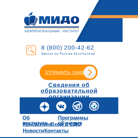
8 (800) 200-42-62
Звонок по России бесплатный
ОТПРАВИТЬ ЗАЯВКУ
Сведения об
образовательной
организации
Об
Программы
институте
обучения
Консалтинг
Вход в СДО
Новости
Контакты