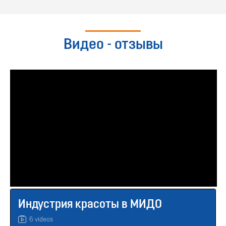
Все регионы
12000 руб.
280 часов
Видео - отзывы
Подробнее
Бесплатная консультация
Профессиональное обучение
Организация визажных услуг
С видеолекциями
Все регионы
12000 руб.
260 часов
Подробнее
Индустрия красоты в МИДО
Бесплатная консультация
6 videos