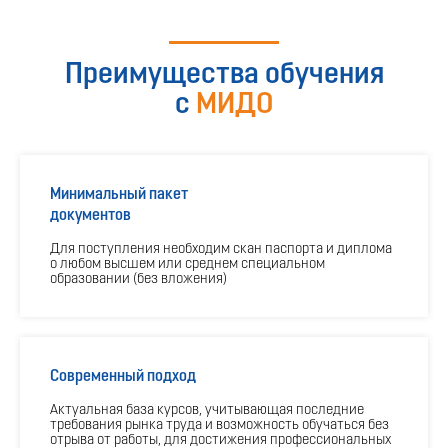
С видеолекциями
Все регионы
25000 руб.
Преимущества обучения
280 часов
с
МИДО
Подробнее
Бесплатная консультация
Минимальный пакет
Профессиональная переподготовка
документов
Для поступления необходим скан паспорта и диплома
Преподаватель - косметик
о любом высшем или среднем специальном
образовании (без вложения)
С видеолекциями
Все регионы
12000 руб.
Современный подход
280 часов
Актуальная база курсов, учитывающая последние
Подробнее
требования рынка труда и возможность обучаться без
отрыва от работы, для достижения профессиональных