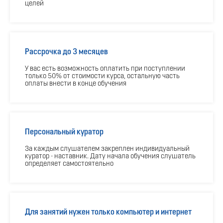
целей
Бесплатная консультация
Профессиональная переподготовка
Рассрочка до 3 месяцев
Перманентный макияж
У вас есть возможность оплатить при поступлении
только 50% от стоимости курса, остальную часть
С видеолекциями
оплаты внести в конце обучения
Все регионы
12000 руб.
260 часов
Персональный куратор
Подробнее
За каждым слушателем закреплен индивидуальный
Бесплатная консультация
куратор - наставник. Дату начала обучения слушатель
определяет самостоятельно
Для занятий нужен только компьютер и интернет