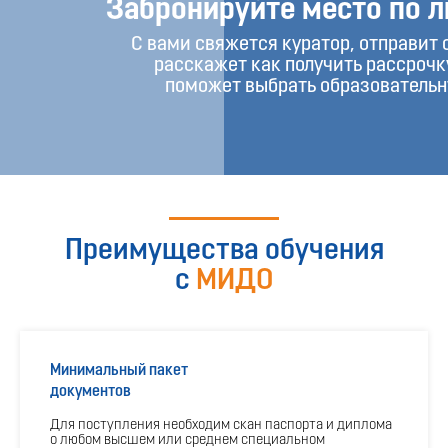
Подробнее
Забронируйте место по л
Подробнее
Бесплатная консультация
С вами свяжется куратор, отправит 
Бесплатная консультация
расскажет как получить рассрочк
поможет выбрать образователь
Преимущества обучения
с
МИДО
Минимальный пакет
документов
Для поступления необходим скан паспорта и диплома
о любом высшем или среднем специальном