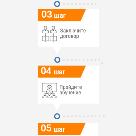
03
шаг
Заключите
договор
04
шаг
Пройдите
обучение
05
шаг