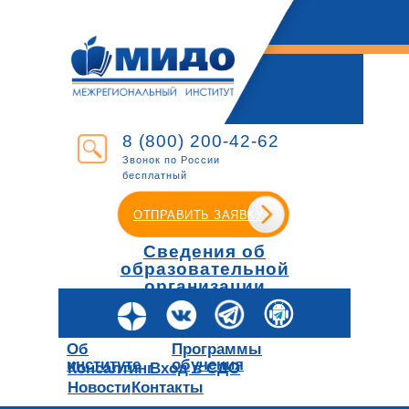
8 (800) 200-42-62
Звонок по России
бесплатный
ОТПРАВИТЬ ЗАЯВКУ
Сведения об
образовательной
организации
Об
Программы
институте
обучения
Консалтинг
Вход в СДО
Новости
Контакты