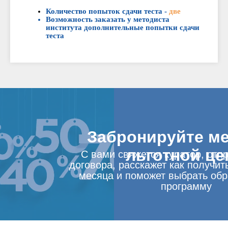
Количество попыток сдачи теста -
две
Возможность заказать у методиста
института дополнительные попытки сдачи
теста
Забронируйте ме
льготной це
С вами свяжется куратор, отп
договора, расскажет как получит
месяца и поможет выбрать об
программу